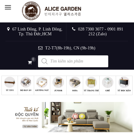
67 Linh Đông, P. Linh Đông,
028 7300 3077 - 0901 891
Tp. Thủ Đức,HCM
212 (Zalo)
T2-T7(8h-19h), CN (9h-19h)
Products
0
search