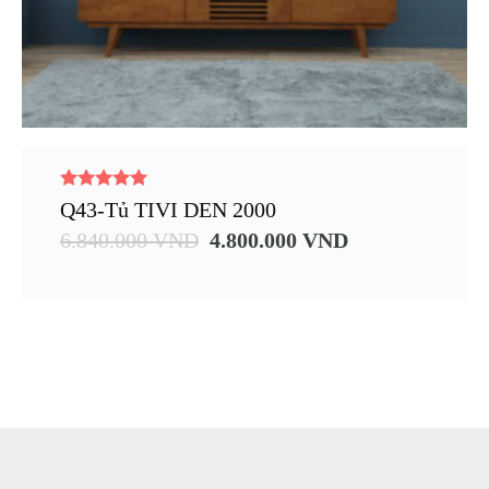
5.00
Q43-Tủ TIVI DEN 2000
out of 5
6.840.000
VND
4.800.000
VND