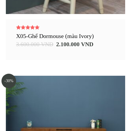
5.00
X05-Ghế Dormouse (màu Ivory)
out of 5
3.600.000
VND
2.100.000
VND
-30%