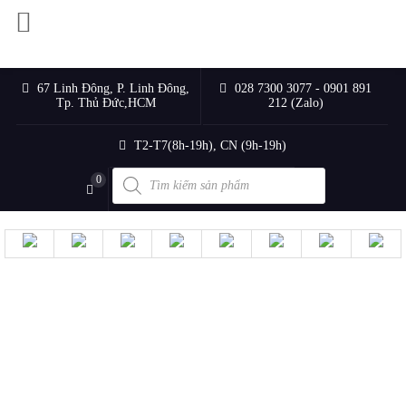
67 Linh Đông, P. Linh Đông,
028 7300 3077 - 0901 891
Tp. Thủ Đức,HCM
212 (Zalo)
T2-T7(8h-19h), CN (9h-19h)
Products
0
search