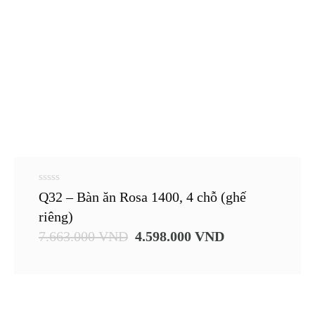
0
Q32 – Bàn ăn Rosa 1400, 4 chỗ (ghế
out
of
riêng)
5
7.663.000
VND
4.598.000
VND