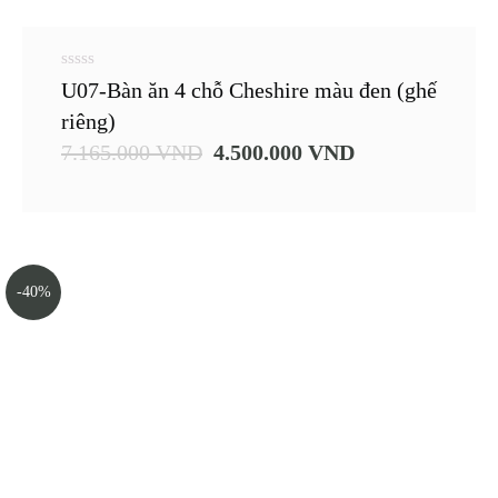
0
U07-Bàn ăn 4 chỗ Cheshire màu đen (ghế
out
of
riêng)
5
7.165.000
VND
4.500.000
VND
-40%