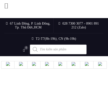
67 Linh Đông, P. Linh Đông,
028 7300 3077 - 0901 891
Tp. Thủ Đức,HCM
212 (Zalo)
T2-T7(8h-19h), CN (9h-19h)
Products
0
search