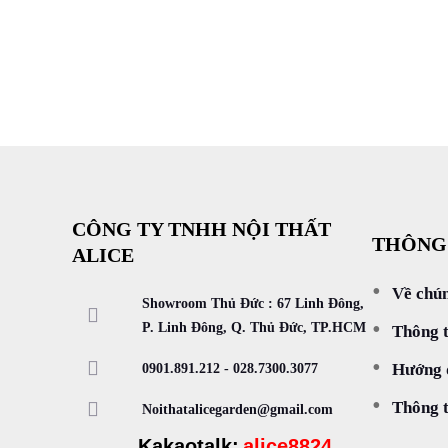
CÔNG TY TNHH NỘI THẤT
THÔNG
ALICE
Về chún
Showroom Thủ Đức : 67 Linh Đông,
P. Linh Đông, Q. Thủ Đức, TP.HCM
Thông t
0901.891.212
-
028.7300.3077
Hướng 
Thông t
Noithatalicegarden@gmail.com
Kakaotalk:
alice8824