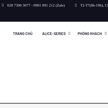
028 7300 3077 - 0901 891 212 (Zalo)
T2-T7(8h-19h), C
TRANG CHỦ
ALICE-SERIES
PHÒNG KHÁCH