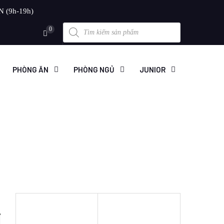
N (9h-19h)
Products
0
search
PHÒNG ĂN
PHÒNG NGỦ
JUNIOR