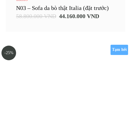
5.00
N03 – Sofa da bò thật Italia (đặt trước)
out of 5
58.800.000
VND
44.160.000
VND
Tạm hết
-25%