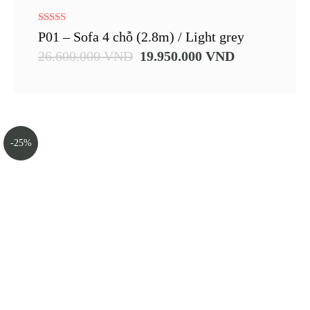
5.00
P01 – Sofa 4 chỗ (2.8m) / Light grey
out of 5
26.600.000
VND
19.950.000
VND
-25%