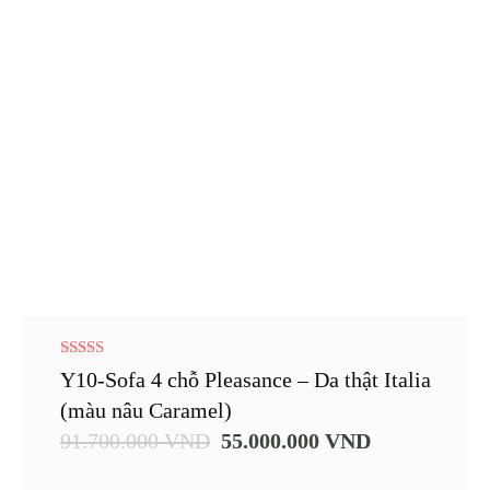
5.00
Y10-Sofa 4 chỗ Pleasance – Da thật Italia
out of 5
(màu nâu Caramel)
91.700.000
VND
55.000.000
VND