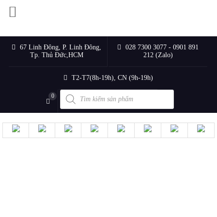
67 Linh Đông, P. Linh Đông,
028 7300 3077 - 0901 891
Tp. Thủ Đức,HCM
212 (Zalo)
T2-T7(8h-19h), CN (9h-19h)
Products
0
search