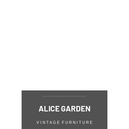
———————————–
ALICE GARDEN
V I N T A G E F U R N I T U R E