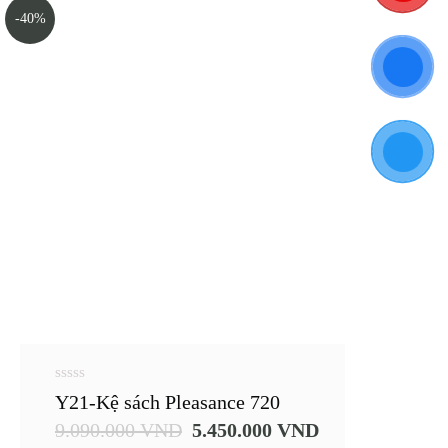
-40%
0
Y21-Kệ sách Pleasance 720
out
of
9.090.000
VND
5.450.000
VND
5