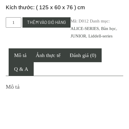
Kích thước: ( 125 x 60 x 76 ) cm
W05-
Mã:
D012
Danh mục:
THÊM VÀO GIỎ HÀNG
Bàn
ALICE-SERIES
,
Bàn học
,
học
JUNIOR
,
Liddell-series
Liddell
phần
Mô tả
Ảnh thực tế
Đánh giá (0)
dưới,
Ghế
Q & A
riêng
số
Mô tả
lượng