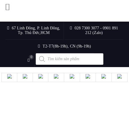
67 Linh Đông, P. Linh Đông,
028 7300 3077 - 0901 891
Tp. Thủ Đức,HCM
212 (Zalo)
T2-T7(8h-19h), CN (9h-19h)
Products
0
search