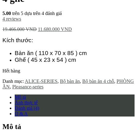
5.00
trên 5 dựa trên
4
đánh giá
4
reviews
19.466.000
VND
11.680.000
VND
Kích thước:
Bàn ăn ( 110 x 70 x 85 ) cm
Ghế ( 45 x 23 x 54 ) cm
Hết hàng
Danh mục:
ALICE-SERIES
,
Bộ bàn ăn
,
Bộ bàn ăn 4 chỗ
,
PHÒNG
ĂN
,
Pleasance-series
Mô tả
Ảnh thực tế
Đánh giá (4)
Q & A
Mô tả