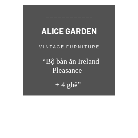
———————————–
ALICE GARDEN
V I N T A G E F U R N I T U R E
“Bộ bàn ăn Ireland
Pleasance
+ 4 ghế”