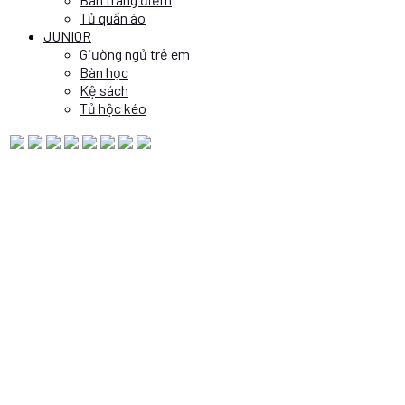
Tủ quần áo
JUNIOR
Giường ngủ trẻ em
Bàn học
Kệ sách
Tủ hộc kéo