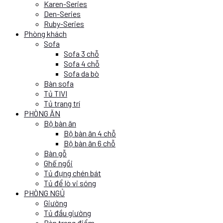
Karen-Series
Den-Series
Ruby-Series
Phòng khách
Sofa
Sofa 3 chỗ
Sofa 4 chỗ
Sofa da bò
Bàn sofa
Tủ TIVI
Tủ trang trí
PHÒNG ĂN
Bộ bàn ăn
Bộ bàn ăn 4 chỗ
Bộ bàn ăn 6 chỗ
Bàn gỗ
Ghế ngồi
Tủ đựng chén bát
Tủ để lò vi sóng
PHÒNG NGỦ
Giường
Tủ đầu giường
Bàn trang điểm