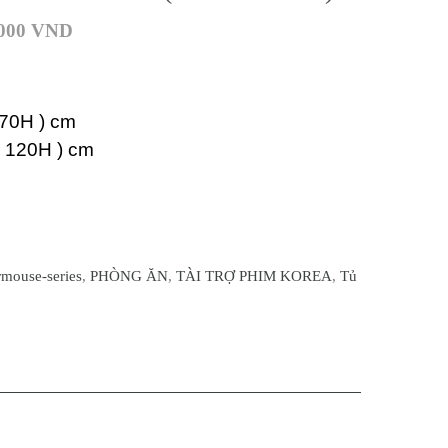
.000
VND
 70H ) cm
x 120H ) cm
mouse-series
,
PHÒNG ĂN
,
TÀI TRỢ PHIM KOREA
,
Tủ