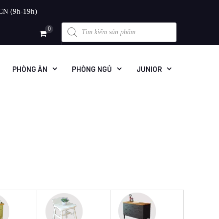
CN (9h-19h)
Products
0
search
PHÒNG ĂN
PHÒNG NGỦ
JUNIOR