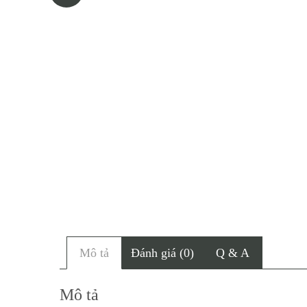
Mô tả
Đánh giá (0)
Q & A
Mô tả