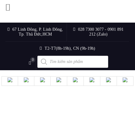
67 Linh Đông, P. Linh Đông,
028 7300 3077 - 0901 891
Tp. Thủ Đức,HCM
212 (Zalo)
T2-T7(8h-19h), CN (9h-19h)
Products
0
search