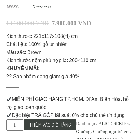
5
reviews
5.00
5
trên 5
dựa trên
13.200.000
VND
7.900.000
VND
đánh giá
Kích thước: 221x117x108(H) cm
Chất liệu: 100% gỗ tự nhiên
Màu sắc: Brown
Kích thước nệm phù hợp là: 200×110 cm
KHUYẾN MÃI:
?? Sản phẩm đang giảm giá 40%
MIỄN PHÍ GIAO HÀNG TP.HCM, Dĩ An, Biên Hòa, hỗ
trợ giao toàn quốc.
Đặc biệt TRẢ GÓP lãi suất 0% cho chủ thẻ tín dụng
Y011-
Danh mục:
ALICE-SERIES
,
THÊM VÀO GIỎ HÀNG
Giường
Giường
,
Giường ngủ trẻ em
,