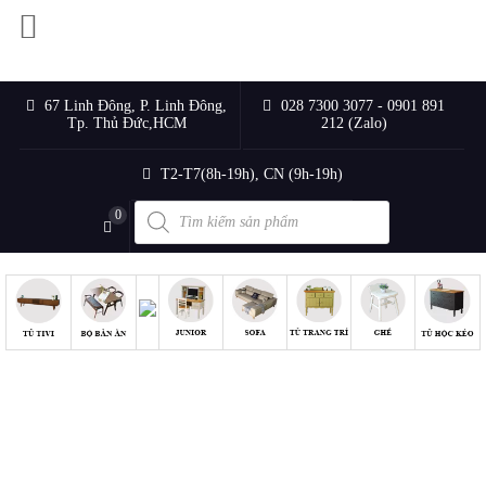
67 Linh Đông, P. Linh Đông,
028 7300 3077 - 0901 891
Tp. Thủ Đức,HCM
212 (Zalo)
T2-T7(8h-19h), CN (9h-19h)
Products
0
search