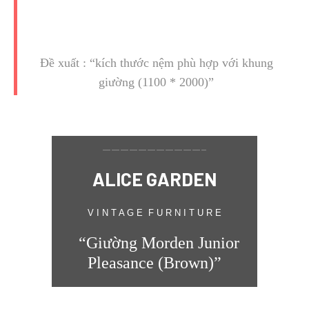
Đề xuất : “kích thước nệm phù hợp với khung
giường (1100 * 2000)”
———————————–
ALICE GARDEN
V I N T A G E F U R N I T U R E
“Giường Morden Junior
Pleasance (Brown)
”