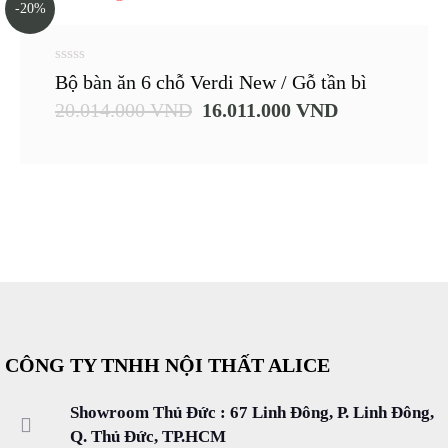
-20%
0
Bộ bàn ăn 6 chỗ Verdi New / Gỗ tần bì
out
of
20.014.000
VND
16.011.000
VND
5
CÔNG TY TNHH NỘI THẤT ALICE
Showroom Thủ Đức : 67 Linh Đông, P. Linh Đông,
Q. Thủ Đức, TP.HCM