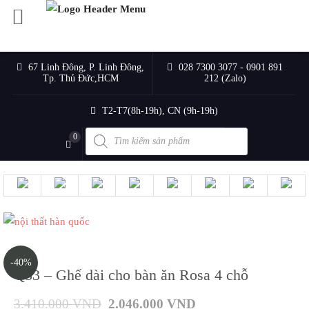
67 Linh Đông, P. Linh Đông,
028 7300 3077 - 0901 891
Tp. Thủ Đức,HCM
212 (Zalo)
T2-T7(8h-19h), CN (9h-19h)
Products
0
search
-40%
Q33 – Ghế dài cho bàn ăn Rosa 4 chỗ
3.410.000
VND
2.046.000
VND