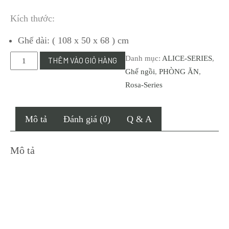
Kích thước:
Ghế dài: ( 108 x 50 x 68 ) cm
Q33
Danh mục:
ALICE-SERIES
,
THÊM VÀO GIỎ HÀNG
-
Ghế ngồi
,
PHÒNG ĂN
,
Ghế
Rosa-Series
dài
cho
Mô tả
Đánh giá (0)
Q & A
bàn
ăn
Mô tả
Rosa
4
chỗ
số
lượng