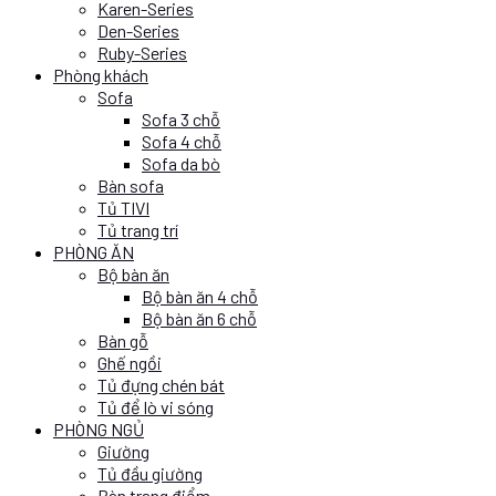
Karen-Series
Den-Series
Ruby-Series
Phòng khách
Sofa
Sofa 3 chỗ
Sofa 4 chỗ
Sofa da bò
Bàn sofa
Tủ TIVI
Tủ trang trí
PHÒNG ĂN
Bộ bàn ăn
Bộ bàn ăn 4 chỗ
Bộ bàn ăn 6 chỗ
Bàn gỗ
Ghế ngồi
Tủ đựng chén bát
Tủ để lò vi sóng
PHÒNG NGỦ
Giường
Tủ đầu giường
Bàn trang điểm