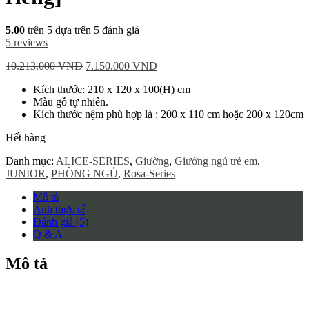
5.00
trên 5 dựa trên
5
đánh giá
5
reviews
10.213.000
VND
7.150.000
VND
Kích thước: 210 x 120 x 100(H) cm
Màu gỗ tự nhiên.
Kích thước nệm phù hợp là : 200 x 110 cm hoặc 200 x 120cm
Hết hàng
Danh mục:
ALICE-SERIES
,
Giường
,
Giường ngủ trẻ em
,
JUNIOR
,
PHÒNG NGỦ
,
Rosa-Series
Mô tả
Ảnh thực tế
Đánh giá (5)
Q & A
Mô tả