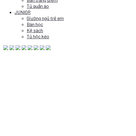
Tủ quần áo
JUNIOR
Giường ngủ trẻ em
Bàn học
Kệ sách
Tủ hộc kéo