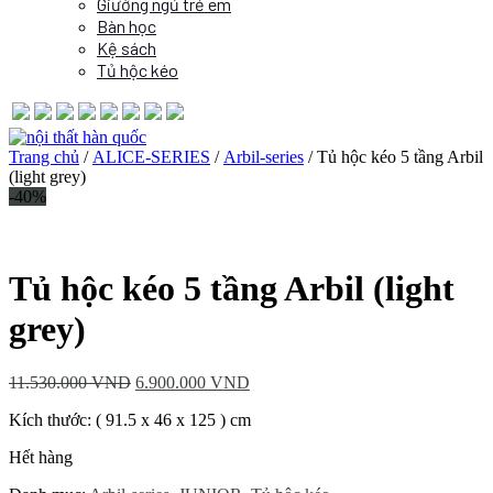
Giường ngủ trẻ em
Bàn học
Kệ sách
Tủ hộc kéo
Trang chủ
/
ALICE-SERIES
/
Arbil-series
/ Tủ hộc kéo 5 tầng Arbil
(light grey)
-40%
Tủ hộc kéo 5 tầng Arbil (light
grey)
11.530.000
VND
6.900.000
VND
Kích thước: ( 91.5 x 46 x 125 ) cm
Hết hàng