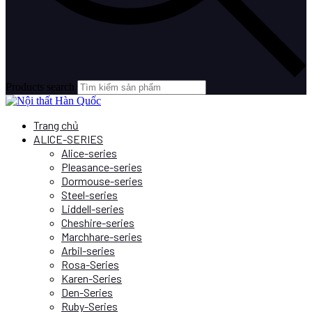
Products search
Trang chủ
ALICE-SERIES
Alice-series
Pleasance-series
Dormouse-series
Steel-series
Liddell-series
Cheshire-series
Marchhare-series
Arbil-series
Rosa-Series
Karen-Series
Den-Series
Ruby-Series