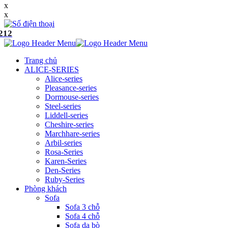
x
x
212
Trang chủ
ALICE-SERIES
Alice-series
Pleasance-series
Dormouse-series
Steel-series
Liddell-series
Cheshire-series
Marchhare-series
Arbil-series
Rosa-Series
Karen-Series
Den-Series
Ruby-Series
Phòng khách
Sofa
Sofa 3 chỗ
Sofa 4 chỗ
Sofa da bò