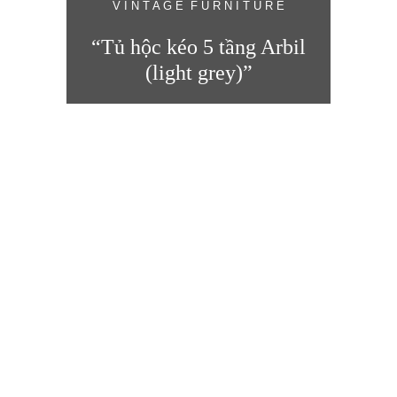
V I N T A G E F U R N I T U R E
“Tủ hộc kéo 5 tầng Arbil
(light grey)”