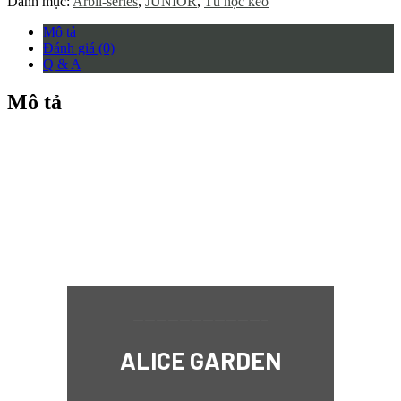
Danh mục:
Arbil-series
,
JUNIOR
,
Tủ hộc kéo
Mô tả
Đánh giá (0)
Q & A
Mô tả
———————————–
ALICE GARDEN