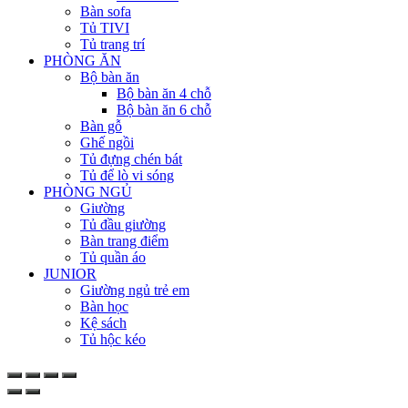
Bàn sofa
Tủ TIVI
Tủ trang trí
PHÒNG ĂN
Bộ bàn ăn
Bộ bàn ăn 4 chỗ
Bộ bàn ăn 6 chỗ
Bàn gỗ
Ghế ngồi
Tủ đựng chén bát
Tủ để lò vi sóng
PHÒNG NGỦ
Giường
Tủ đầu giường
Bàn trang điểm
Tủ quần áo
JUNIOR
Giường ngủ trẻ em
Bàn học
Kệ sách
Tủ hộc kéo