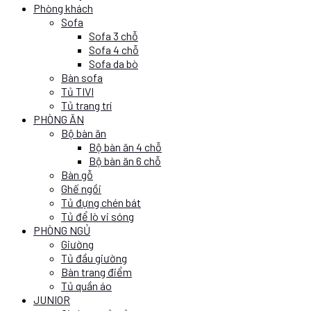
Phòng khách
Sofa
Sofa 3 chỗ
Sofa 4 chỗ
Sofa da bò
Bàn sofa
Tủ TIVI
Tủ trang trí
PHÒNG ĂN
Bộ bàn ăn
Bộ bàn ăn 4 chỗ
Bộ bàn ăn 6 chỗ
Bàn gỗ
Ghế ngồi
Tủ đựng chén bát
Tủ để lò vi sóng
PHÒNG NGỦ
Giường
Tủ đầu giường
Bàn trang điểm
Tủ quần áo
JUNIOR