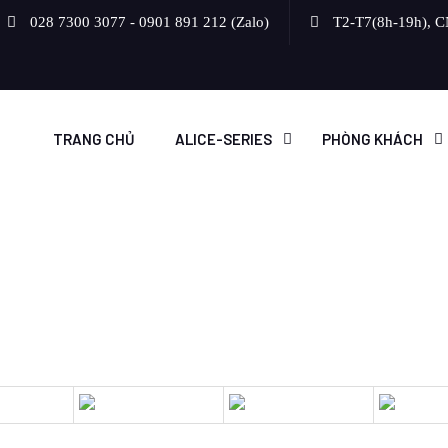
028 7300 3077 - 0901 891 212 (Zalo)
T2-T7(8h-19h), C
TRANG CHỦ
ALICE-SERIES
PHÒNG KHÁCH