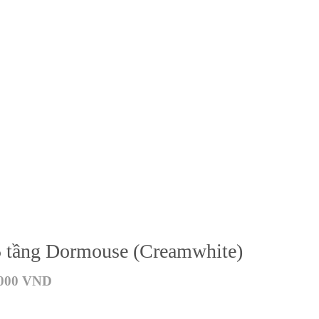
5 tầng Dormouse (Creamwhite)
.000
VND
m