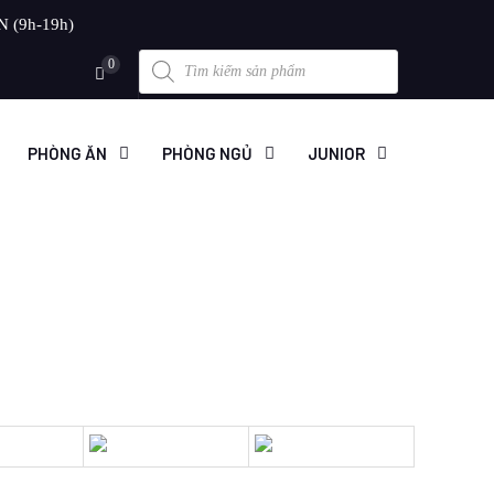
N (9h-19h)
Products
0
search
PHÒNG ĂN
PHÒNG NGỦ
JUNIOR