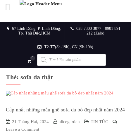
67 Linh Đông, P. Linh Đông,
028 7300 3077 - 0901 891
Tp. Thủ Đức,HCM
212 (Zalo)
T2-T7(8h-19h), CN (9h-19h)
Products
0
search
Thẻ:
sofa da thật
Cập nhật những mẫu ghế sofa da bò đẹp nhất năm 2024
21 Tháng Hai, 2024
alicegarden
TIN TỨC
on
Leave a Comment