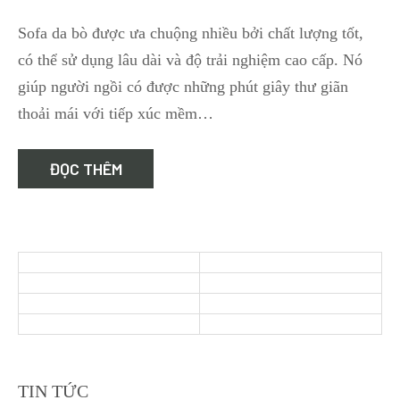
Cập
Sofa da bò được ưa chuộng nhiều bởi chất lượng tốt,
nhật
có thể sử dụng lâu dài và độ trải nghiệm cao cấp. Nó
những
giúp người ngồi có được những phút giây thư giãn
mẫu
ghế
thoải mái với tiếp xúc mềm…
sofa
da
ĐỌC THÊM
bò
đẹp
nhất
năm
2024
TIN TỨC