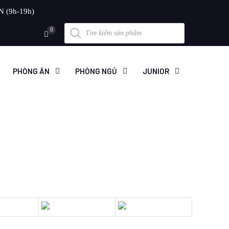
N (9h-19h)
Products
0
search
PHÒNG ĂN
PHÒNG NGỦ
JUNIOR