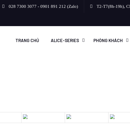
028 7300 3077 - 0901 891 212 (Zalo)
T2-T7(8h-19h), C
TRANG CHỦ
ALICE-SERIES
PHÒNG KHÁCH