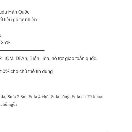
amudu Hàn Quốc
t liệu gỗ tự nhiên
p
á 25%
——————————
.HCM, Dĩ An, Biên Hòa, hỗ trợ giao toàn quốc.
ất 0% cho chủ thẻ tín dụng
ofa
,
Sofa 2.8m
,
Sofa 4 chỗ
,
Sofa băng
,
Sofa da
Từ khóa:
 chỗ ngồi