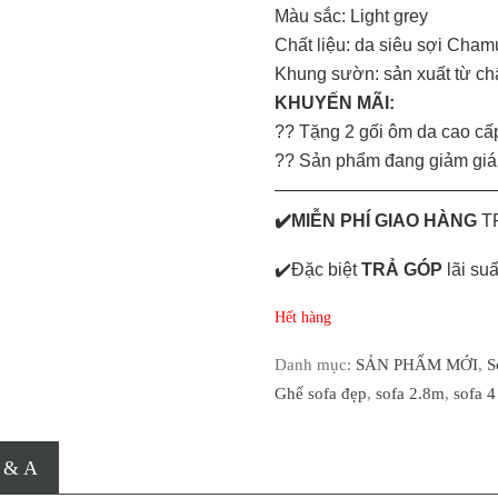
Màu sắc: Light grey
Chất liệu: da siêu sợi Ch
Khung sườn: sản xuất từ chấ
KHUYẾN MÃI:
?? Tặng 2 gối ôm da cao cấ
?? Sản phẩm đang giảm gi
————————————
✔️MIỄN PHÍ GIAO HÀNG
TP
✔️Đặc biệt
TRẢ GÓP
lãi su
Hết hàng
Danh mục:
SẢN PHẨM MỚI
,
S
Ghế sofa đẹp
,
sofa 2.8m
,
sofa 4
 & A