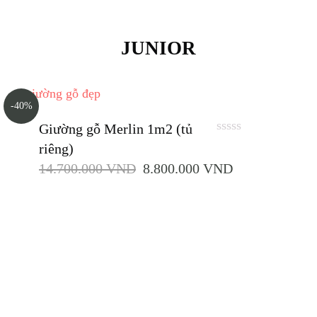
JUNIOR
-40%
Giường gỗ Merlin 1m2 (tủ
0
riêng)
out
14.700.000
VND
8.800.000
VND
of
5