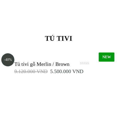
TỦ TIVI
NEW
-40%
Tủ tivi gỗ Merlin / Brown
0
9.120.000
VND
5.500.000
VND
out
of
5