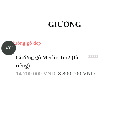
GIƯỜNG
-40%
Giường gỗ Merlin 1m2 (tủ
0
riêng)
out
14.700.000
VND
8.800.000
VND
of
5