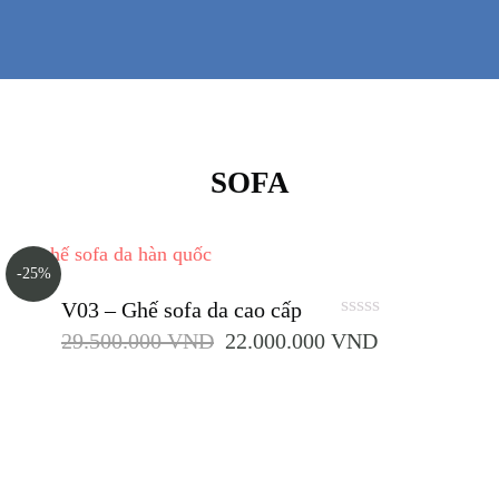
SOFA
-25%
V03 – Ghế sofa da cao cấp
0
29.500.000
VND
22.000.000
VND
out
of
5