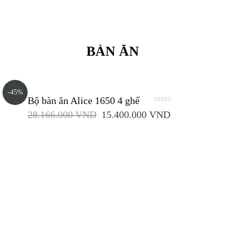
BÀN ĂN
-45%
Bộ bàn ăn Alice 1650 4 ghế
0
28.166.000
VND
15.400.000
VND
out
of
5