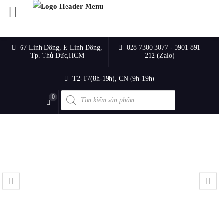
67 Linh Đông, P. Linh Đông,
028 7300 3077 - 0901 891
Tp. Thủ Đức,HCM
212 (Zalo)
T2-T7(8h-19h), CN (9h-19h)
Products
0
search
Slider 5